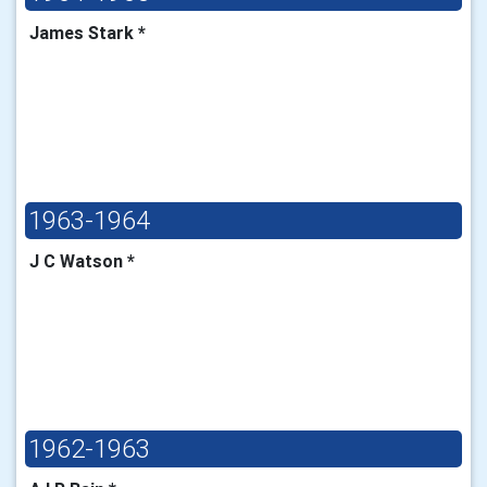
James Stark *
1963-1964
J C Watson *
1962-1963