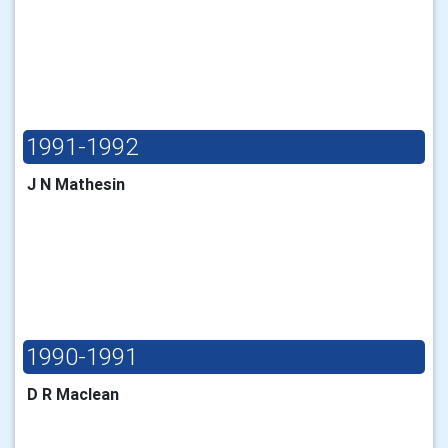
1991-1992
J N Mathesin
1990-1991
D R Maclean