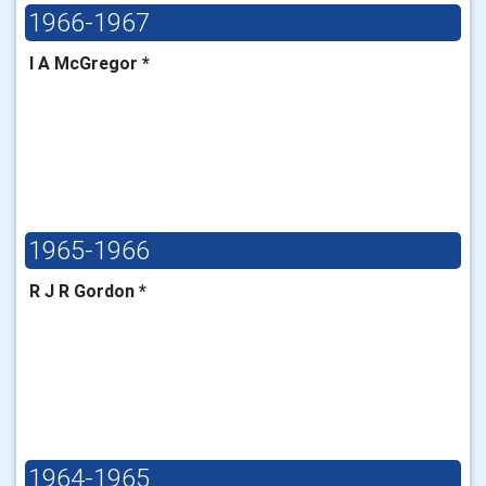
1966-1967
I A McGregor *
1965-1966
R J R Gordon *
1964-1965