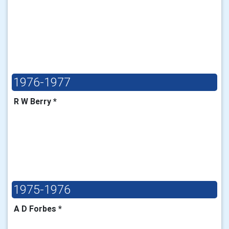
1976-1977
R W Berry *
1975-1976
A D Forbes *