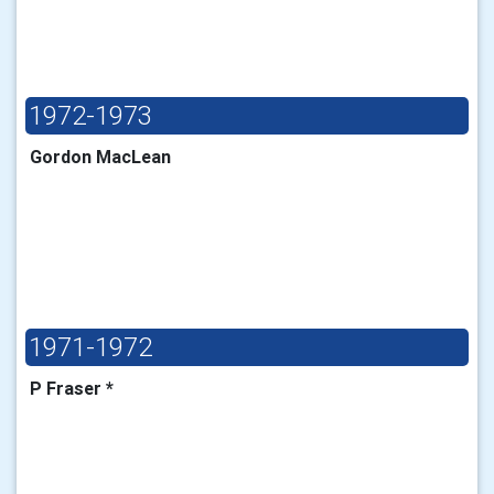
1972-1973
Gordon MacLean
1971-1972
P Fraser *