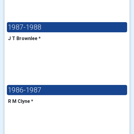
1987-1988
J T Brownlee *
1986-1987
R M Clyne *