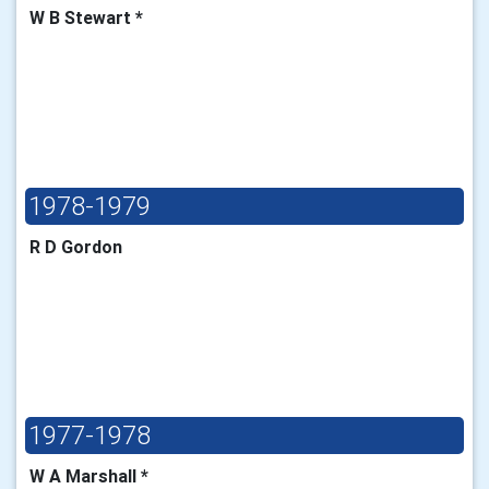
W B Stewart *
1978-1979
R D Gordon
1977-1978
W A Marshall *