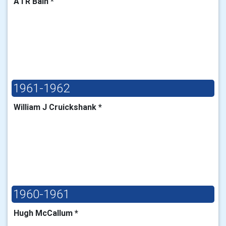
A I R Bain *
1961-1962
William J Cruickshank *
1960-1961
Hugh McCallum *