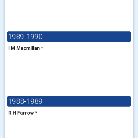
1989-1990
I M Macmillan *
1988-1989
R H Farrow *