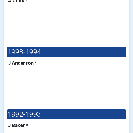
A Cook *
1993-1994
J Anderson *
1992-1993
J Baker *